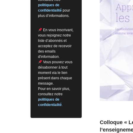
politiques de
confidentialité
pour
plus d’informations.
En vous inscrivant,
vous rejoignez notre
liste d’abonnés et
acceptez de recevoir
des emails
d'information.
Vous pouvez vous
désabonner à tout
moment via le lien
présent dans chaque
message.
Pour en savoir plus,
consultez notre
politiques de
confidentialité
.
Colloque « L
l’enseigneme