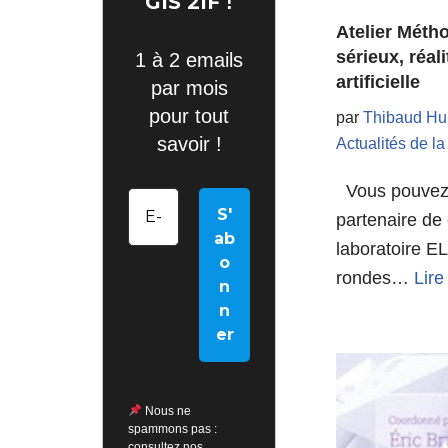
GIS 2IF
!
Atelier Métho
sérieux, réal
1 à 2 emails
artificielle
par mois
pour tout
par
Thibaud Hu
savoir !
Actualités de l
Vous pouvez 
partenaire de
laboratoire E
rondes…
Lire
Nous ne
spammons pas :
consultez nos