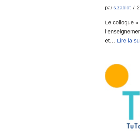
par
s.zablot
2
Le colloque «
l’enseignemen
et…
Lire la su