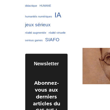
didactique
HUMANE
IA
humanités numériques
jeux sérieux
réalité augmentée
réalité virtuelle
SIAFO
serious games
Newsletter
Abonnez-
vous aux
derniers
articles du