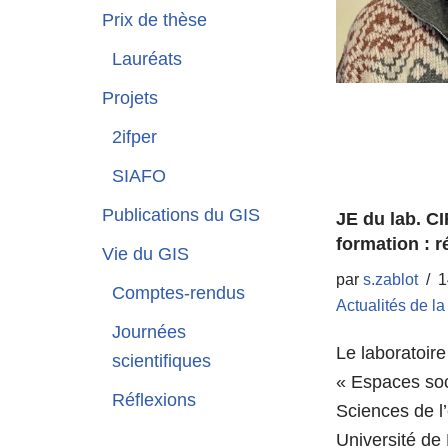
Prix de thèse
Lauréats
Projets
2ifper
SIAFO
Publications du GIS
JE du lab. C
formation : r
Vie du GIS
par
s.zablot
1
Comptes-rendus
Actualités de l
Journées
Le laboratoir
scientifiques
« Espaces soci
Réflexions
Sciences de l
Université d