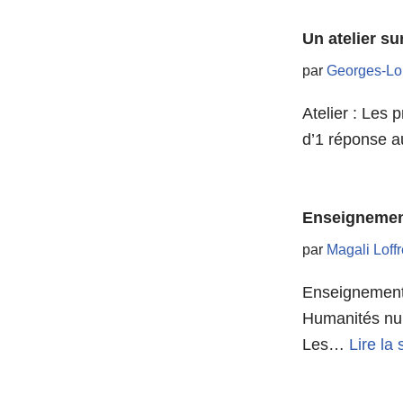
Un atelier s
par
Georges-Lo
Atelier : Les 
d’1 réponse a
Enseignement
par
Magali Loff
Enseignement 
Humanités num
Les…
Lire la 