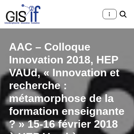
Aller
au
contenu
AAC – Colloque
Innovation 2018, HEP
VAUd, « Innovation et
recherche :
métamorphose de la
formation enseignante
? » 15-16 février 2018